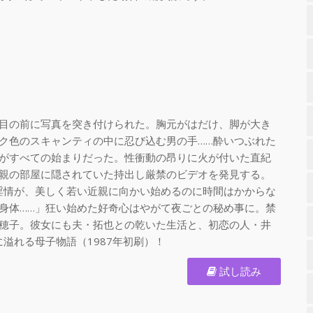
目の前に写真を突き付けられた。胸元がはだけ、脚が大き
ク色のスキャンティの中に忍び込む男の手……酔いつぶれた
がすべての始まりだった。性衝動の昂りに火が付いた直紀
親の部屋に隠されていた持出し厳禁のビデオを発見する。
淫情が、美しく若い近親に向かい始めるのに時間はかからな
身体……」狂い始めた好奇心はやがて夜ごとの秘め事に。禁
穂子。彼女にも夫・拓也との乾いた生活と、初恋の人・井
溢れる母子物語（1987年初刷）！
試し読み