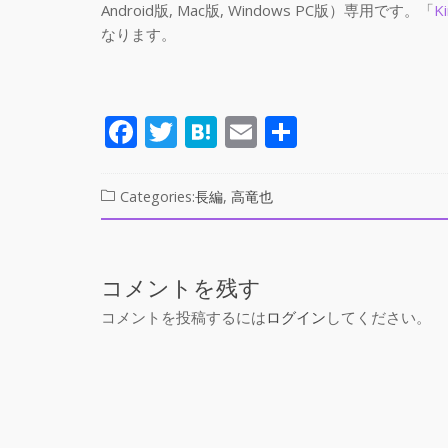
Android版, Mac版, Windows PC版）専用です。「
K
なります。
F
T
H
E
共
ac
w
at
m
有
e
itt
e
ai
Categories:
長編
,
高竜也
b
er
n
l
o
a
o
コメントを残す
k
コメントを投稿するには
ログイン
してください。