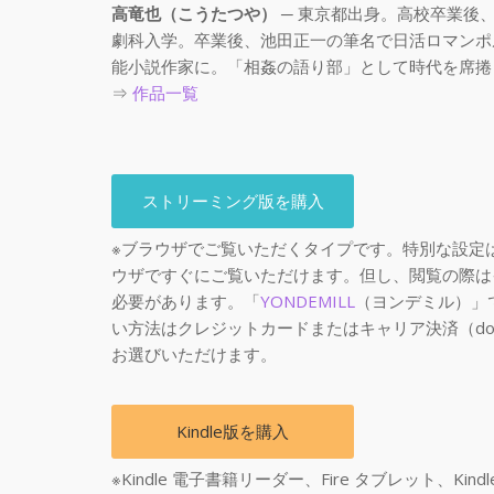
高竜也（こうたつや）
─ 東京都出身。高校卒業後
劇科入学。卒業後、池田正一の筆名で日活ロマンポ
能小説作家に。「相姦の語り部」として時代を席捲
⇒
作品一覧
ストリーミング版を購入
※ブラウザでご覧いただくタイプです。特別な設定
ウザですぐにご覧いただけます。但し、閲覧の際は
必要があります。「
YONDEMILL
（ヨンデミル）」
い方法はクレジットカードまたはキャリア決済（docomo,
お選びいただけます。
Kindle版を購入
※Kindle 電子書籍リーダー、Fire タブレット、Kind