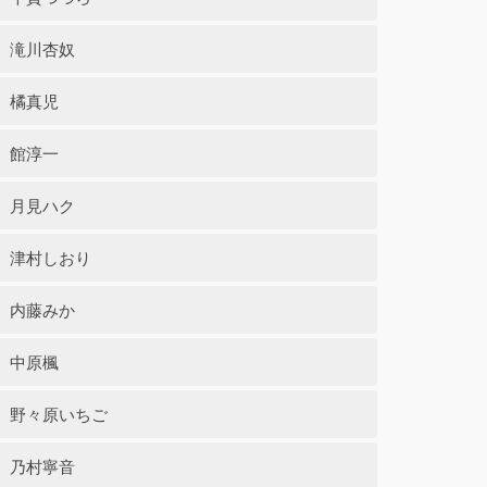
滝川杏奴
橘真児
館淳一
月見ハク
津村しおり
内藤みか
中原楓
野々原いちご
乃村寧音