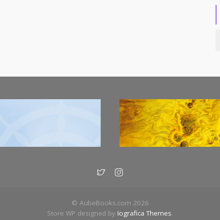
© AubeBooks.com 2026
Store WP designed by
Iografica Themes
.