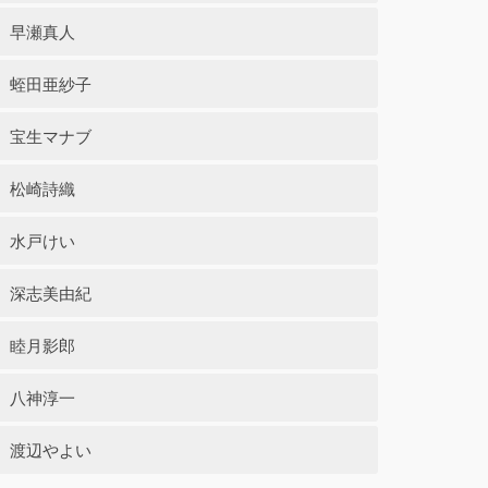
早瀬真人
蛭田亜紗子
宝生マナブ
松崎詩織
水戸けい
深志美由紀
睦月影郎
八神淳一
渡辺やよい