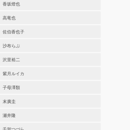
香坂燈也
高竜也
佐伯香也子
沙布らぶ
沢里裕二
紫月ルイカ
子母澤類
末廣圭
瀬井隆
千賀つづら