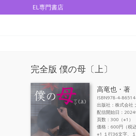
Skip
EL専門書店
to
content
完全版 僕の母〔上〕
高竜也・著
ISBN978-4-86514
出版社：株式会社 
配信開始日：2024
頁数：300（※1）
価格：600円（税込
※1 １行36文字