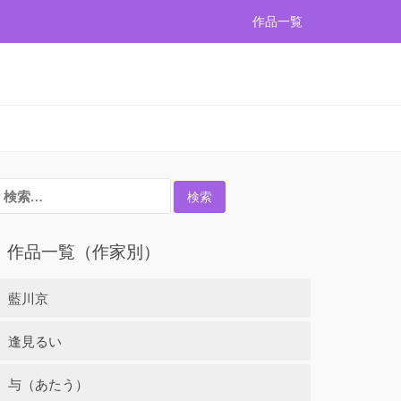
作品一覧
検
:
作品一覧（作家別）
藍川京
逢見るい
与（あたう）