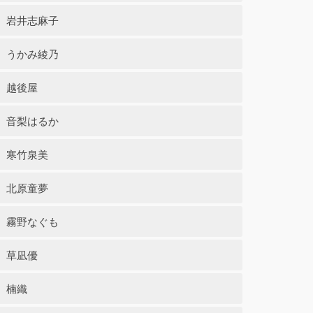
岩井志麻子
うかみ綾乃
越後屋
音梨はるか
寒竹泉美
北原童夢
霧野なぐも
草凪優
楠織