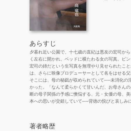
あらすじ
夕暮れ近い公園で、十七歳の直紀は悪友の宏司から
く左右に開かれ、ベッドに横たわる女の写真。ピン
宏司の姉だという生写真を無理やり見せられたこと
は、さらに映像プロデューサーとして名をはせる父
そこには、母の秘戯が収められていて──未消化の
かった。「なんて柔らかくて甘いんだ、お母さんの
断の母子関係の予感に懊悩する、元・女優の母、美
本への思いが交錯していて──背徳の悦びと哀しみに
著者略歴