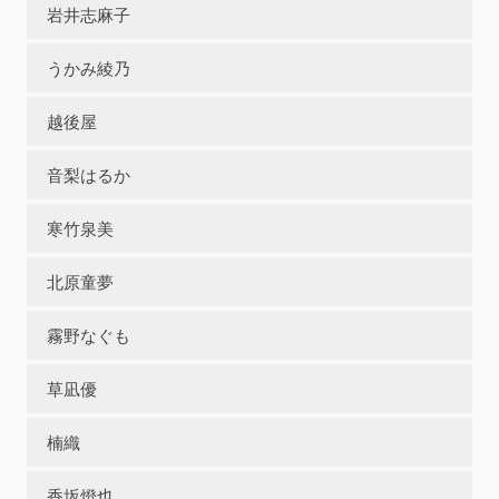
岩井志麻子
うかみ綾乃
越後屋
音梨はるか
寒竹泉美
北原童夢
霧野なぐも
草凪優
楠織
香坂燈也