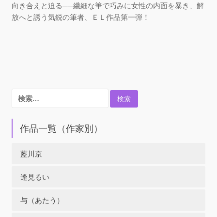
向き合えと迫る──繊細な筆で巧みに女性の内面を暴き、解
放へと誘う気鋭の筆者、ＥＬ作品第一弾！
検
索:
作品一覧（作家別）
藍川京
逢見るい
与（あたう）