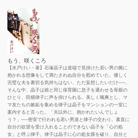
もう、咲くころ
【水戸けい・著】石塚晶子は道端で見掛けた若い男の腕に
抱かれる想像をして満たされぬ自分を慰めていた。優しく
完璧な夫を裏切る気持ちはない、ただ妄想したいだけ──。
そんな中、晶子は娘と同じ保育園に息子を通わせる母親の
ひとり、田畑律子に声を掛けられる。美しく颯爽とし、マ
マ友たちの嫉妬を集める律子は晶子をマンションの一室に
案内すると言った。「夫以外に、抱かれたいんでしょ
う？」──密室で行われる若い男達と律子の交わり。素直に
自分の欲望を受け入れることのできない晶子を「心の処
女」と呼ぶ律子。律子は晶子に心の処女膜を破り、自分と