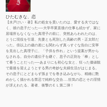
ひたむきな、恋
【水戸けい・著】私の処女を貫いたのは、愛する夫ではな
く、彼の息子だった──大学卒業直後の仕事も続かず、家に
居場所もなくなった真理子の前に、突然あらわれたのは、
とうに現役を引退、先妻とも死別した高齢の男・正太郎だ
った。倍以上の歳の差にも関わらず真っすぐな告白に安寧
を見出した真理子に、「子供を作れ」という提案が男から
なされる。自分の遺伝子を継ぐ、息子の正則を「棒」とし
て番うことだった──あまりにも初心な女と、狂った価値観
で最後を迎えようとする男の奇妙な夫婦生活がはじまる。
その息子にとどまらず孫までを巻き込みながら、精緻に艶
めかしく描かれる禁忌で純粋な交合……狂気の恋とその淫情
が冴えわたる、著者、衝撃のＥＬ第二弾！