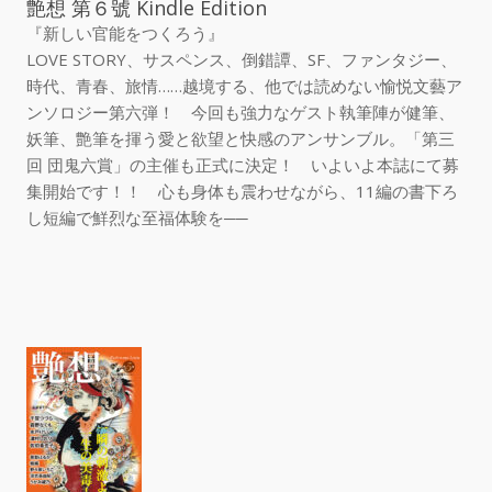
艶想 第６號 Kindle Edition
『新しい官能をつくろう』
LOVE STORY、サスペンス、倒錯譚、SF、ファンタジー、
時代、青春、旅情……越境する、他では読めない愉悦文藝ア
ンソロジー第六弾！ 今回も強力なゲスト執筆陣が健筆、
妖筆、艶筆を揮う愛と欲望と快感のアンサンブル。「第三
回 団鬼六賞」の主催も正式に決定！ いよいよ本誌にて募
集開始です！！ 心も身体も震わせながら、11編の書下ろ
し短編で鮮烈な至福体験を──