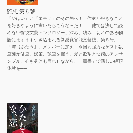
艶想 第５號
「やばい」と「エモい」のその先へ！ 作家が好きなこと
を好きなように書いたらこうなった！！ 他では決して読
めない愉悦文藝アンソロジー。深み、凄み、切れのある物
語にますます引き込まれる新感覚官能文藝誌、第５号。
「与【あたう】」メンバーに加え、今回も強力なゲスト執
筆陣が健筆、妖筆、艶筆を揮う、愛と欲望と快感のアンサ
ンブル。心も身体も震わせながら、「毒書」で新しい絶頂
体験を──