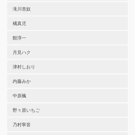
滝川杏奴
橘真児
館淳一
月見ハク
津村しおり
内藤みか
中原楓
野々原いちご
乃村寧音