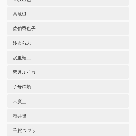
高竜也
佐伯香也子
沙布らぶ
沢里裕二
紫月ルイカ
子母澤類
末廣圭
瀬井隆
千賀つづら