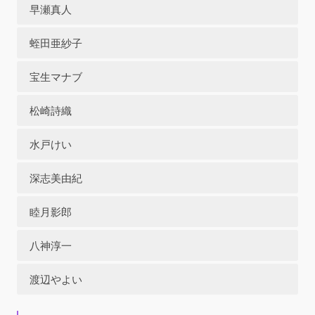
早瀬真人
蛭田亜紗子
宝生マナブ
松崎詩織
水戸けい
深志美由紀
睦月影郎
八神淳一
渡辺やよい