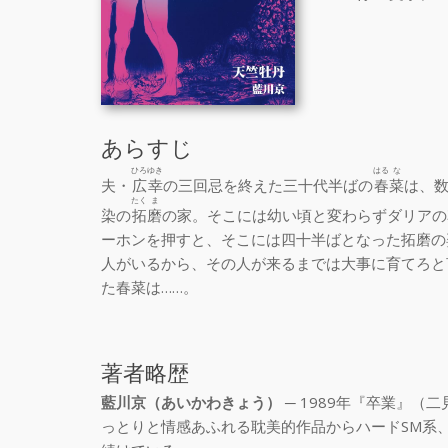
あらすじ
ひろ
ゆき
はる
な
夫・
広
幸
の三回忌を終えた三十代半ばの
春
菜
は、
たく
ま
染の
拓
磨
の家。そこには幼い頃と変わらずダリアの
ーホンを押すと、そこには四十半ばとなった拓磨の
人がいるから、その人が来るまでは大事に育てろと
た春菜は……。
著者略歴
藍川京（あいかわきょう）
─ 1989年『卒業』
っとりと情感あふれる耽美的作品からハードSM系