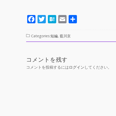
F
T
H
E
共
ac
w
at
m
有
e
itt
e
ai
Categories:
短編
,
藍川京
b
er
n
l
o
a
o
コメントを残す
k
コメントを投稿するには
ログイン
してください。