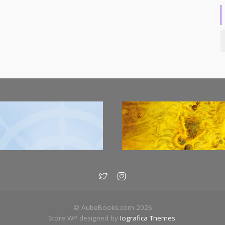
© AubeBooks.com 2026
Store WP designed by
Iografica Themes
.