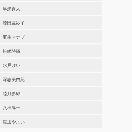
早瀬真人
蛭田亜紗子
宝生マナブ
松崎詩織
水戸けい
深志美由紀
睦月影郎
八神淳一
渡辺やよい