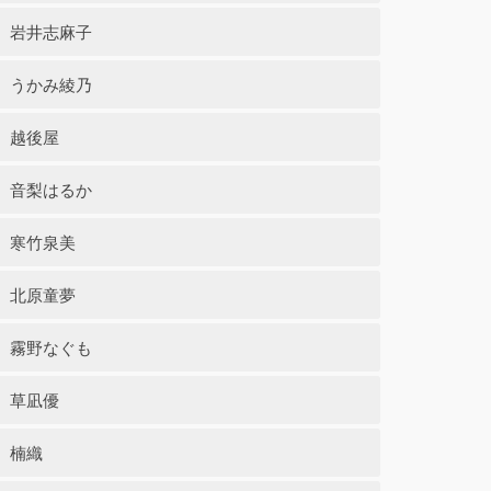
岩井志麻子
うかみ綾乃
越後屋
音梨はるか
寒竹泉美
北原童夢
霧野なぐも
草凪優
楠織