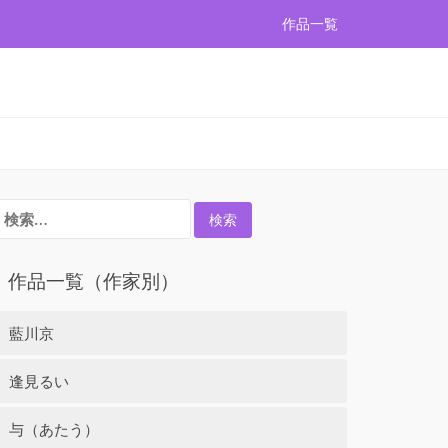
作品一覧
検
:
作品一覧（作家別）
藍川京
逢見るい
与（あたう）