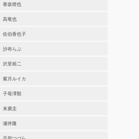
香坂燈也
高竜也
佐伯香也子
沙布らぶ
沢里裕二
紫月ルイカ
子母澤類
末廣圭
瀬井隆
千賀つづら