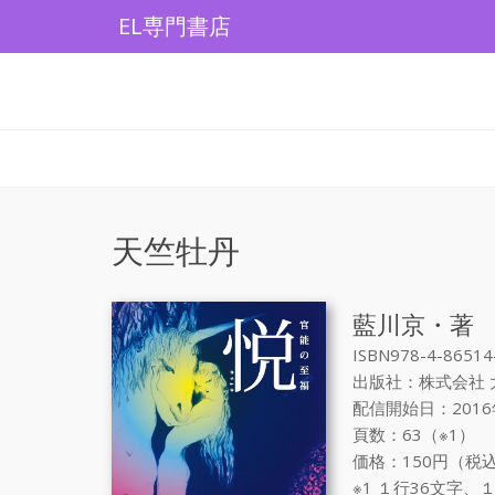
Skip
EL専門書店
to
content
天竺牡丹
藍川京・著
ISBN978-4-86514
出版社：株式会社 
配信開始日：2016
頁数：63（※1）
価格：150円（税込
※1 １行36文字