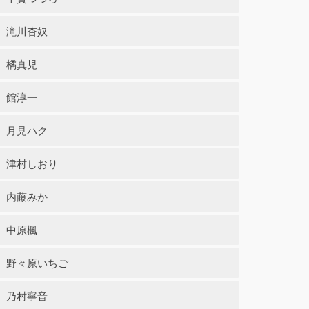
滝川杏奴
橘真児
館淳一
月見ハク
津村しおり
内藤みか
中原楓
野々原いちご
乃村寧音