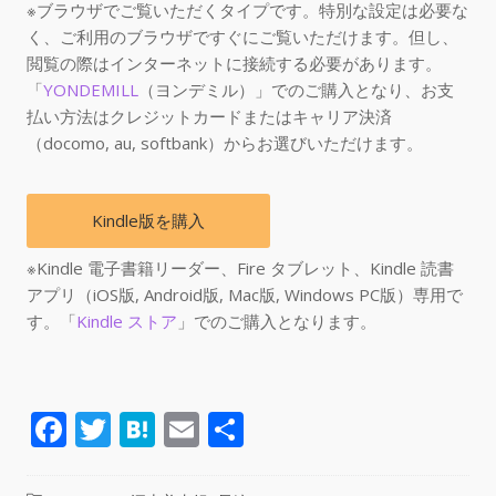
※ブラウザでご覧いただくタイプです。特別な設定は必要な
く、ご利用のブラウザですぐにご覧いただけます。但し、
閲覧の際はインターネットに接続する必要があります。
「
YONDEMILL
（ヨンデミル）」でのご購入となり、お支
払い方法はクレジットカードまたはキャリア決済
（docomo, au, softbank）からお選びいただけます。
Kindle版を購入
※Kindle 電子書籍リーダー、Fire タブレット、Kindle 読書
アプリ（iOS版, Android版, Mac版, Windows PC版）専用で
す。「
Kindle ストア
」でのご購入となります。
F
T
H
E
共
ac
w
at
m
有