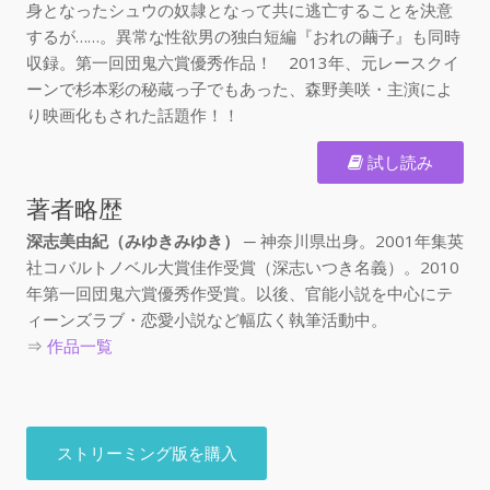
身となったシュウの奴隷となって共に逃亡することを決意
するが……。異常な性欲男の独白短編『おれの繭子』も同時
収録。第一回団鬼六賞優秀作品！ 2013年、元レースクイ
ーンで杉本彩の秘蔵っ子でもあった、森野美咲・主演によ
り映画化もされた話題作！！
試し読み
著者略歴
深志美由紀（みゆきみゆき）
─ 神奈川県出身。2001年集英
社コバルトノベル大賞佳作受賞（深志いつき名義）。2010
年第一回団鬼六賞優秀作受賞。以後、官能小説を中心にテ
ィーンズラブ・恋愛小説など幅広く執筆活動中。
⇒
作品一覧
ストリーミング版を購入