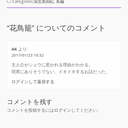
e
itt
e
ai
Categories:
深志美由紀
,
長編
b
er
n
l
o
a
o
“
花鳥籠
” についてのコメント
k
AK
より:
2017/01/23 10:32
主人公がシュウに惹かれる理由がわかる。
現実にありそうでない、ドキドキするお話だった。
ログインして返信する
コメントを残す
コメントを投稿するには
ログイン
してください。