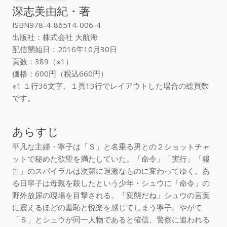
深志美由紀・著
ISBN978-4-86514-006-4
出版社：株式会社 大航海
配信開始日：2016年10月30日
頁数：389（※1）
価格：600円（税込660円）
※1 １行36文字、１頁13行でレイアウトした場合の総頁数
です。
あらすじ
平凡な主婦・寧子は「Ｓ」と名乗る男との２ショットチャ
ットで秘めた欲望を満たしていた。「命令」「実行」「報
告」のスパイラルは次第に過激なものに変わってゆく。あ
る日寧子は母親を殺したという少年・シュウに「命令」の
野外放尿の現場を目撃される。「変態だね」シュウの言葉
に震えるほどの羞恥と悦楽を感じてしまう寧子。やがて
「Ｓ」とシュウが同一人物であると確信、警察に追われる