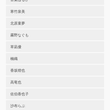
寒竹泉美
北原童夢
霧野なぐも
草凪優
楠織
香坂燈也
高竜也
佐伯香也子
沙布らぶ