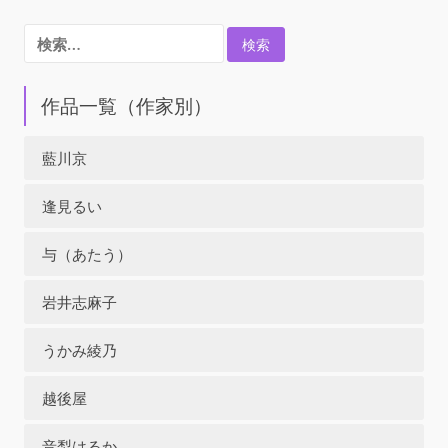
検
索:
作品一覧（作家別）
藍川京
逢見るい
与（あたう）
岩井志麻子
うかみ綾乃
越後屋
音梨はるか