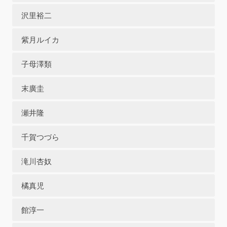
沢里裕二
紫月ルイカ
子母澤類
末廣圭
瀬井隆
千賀つづら
滝川杏奴
橘真児
館淳一