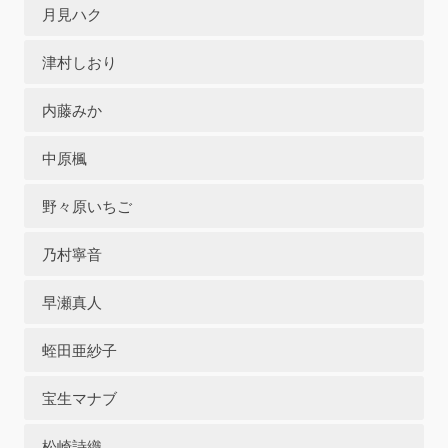
月見ハク
津村しおり
内藤みか
中原楓
野々原いちご
乃村寧音
早瀬真人
蛭田亜紗子
宝生マナブ
松崎詩織