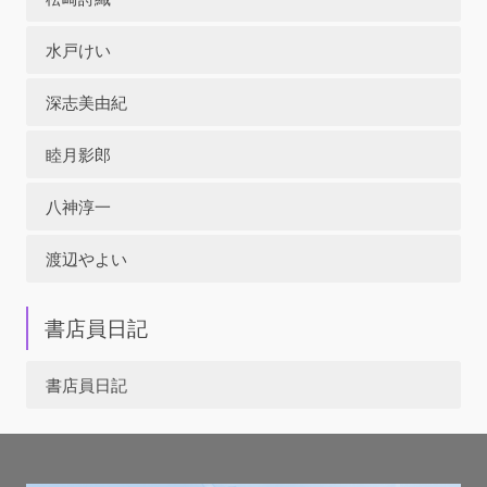
水戸けい
深志美由紀
睦月影郎
八神淳一
渡辺やよい
書店員日記
書店員日記