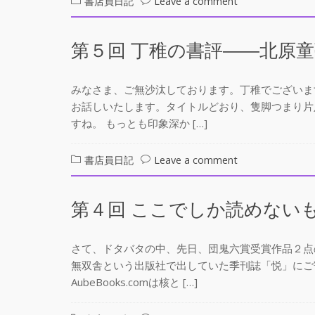
書店員日記
Leave a comment
≪
緊
第５回 丁稚の書評――北原
急
≫
よ
みなさま、ご無沙汰しております。丁稚でございま
っ、
お話しいたします。タイトルどおり、隻脚つまり片
太
すね。 もっとも印象深か […]
っ
腹！！
on
書店員日記
Leave a comment
第
５
第４回 ここでしか読めない
回
丁
稚
さて、ドタバタの中、先日、団鬼六賞受賞作品２点
の
無双舎という出版社で出していた季刊誌「悦」にご
書
AubeBooks.comは核と […]
評
――