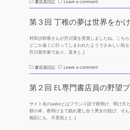
on
書店員日記
Leave a comment
北
第
原
４
童
第３回 丁稚の夢は世界をか
回
夢・
こ
著
こ
『隻
村田沙耶香さんが芥川賞を受賞しましたね。こちら
で
脚
どこか遠くに行ってしまわれたようでさみしい気も
し
の
芥川賞作家であり、直木 […]
か
天
読
使』
on
書店員日記
Leave a comment
め
第
な
３
い
第２回 EL専門書店員の野望
回
も
丁
の
稚
サイト名のaubeとはフランス語で夜明け、明け
の
群の本、夜明けまで戯れ愛し合う男女の悦び、そん
夢
相応にも、不景気と […]
は
世