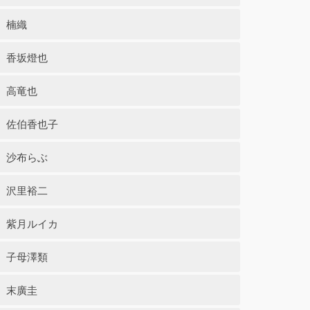
楠織
香坂燈也
高竜也
佐伯香也子
沙布らぶ
沢里裕二
紫月ルイカ
子母澤類
末廣圭