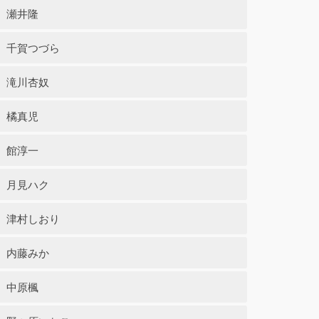
瀬井隆
千賀つづら
滝川杏奴
橘真児
館淳一
月見ハク
津村しおり
内藤みか
中原楓