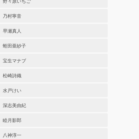
野々原いちご
乃村寧音
早瀬真人
蛭田亜紗子
宝生マナブ
松崎詩織
水戸けい
深志美由紀
睦月影郎
八神淳一