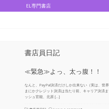
Skip
EL専門書店
to
content
書店員日記
≪緊急≫よっ、太っ腹！！
なんと、PayPal決済だけしか出来ない（実は、
まにかクレジット決済は当たり前、キャリア決済ま
ッシュ官能、北原 […]
on