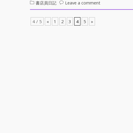
on
書店員日記
Leave a comment
界
第
を
２
か
4 / 5
«
1
2
3
4
5
»
回
け
EL
る
専
門
書
店
員
の
野
望
ブ
ロ
グ